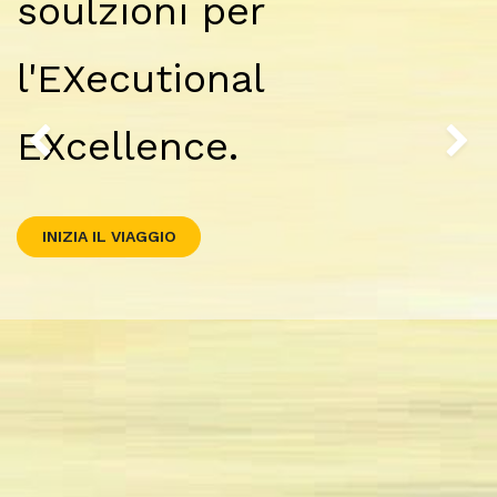
soulzioni per
l'EXecutional
EXcellence.
Precedente
Su
INIZIA IL VIAGGIO