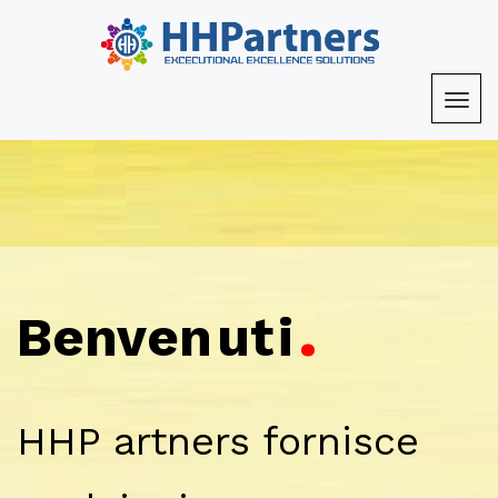
.
Benven
ut
i
HHP
artners fornisce